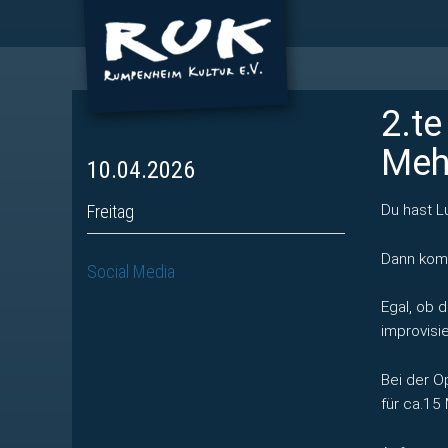
2.te
Meh
10.04.2026
Freitag
Du hast L
Dann kom
Social Media
Egal, ob d
improvisi
Bei der O
für ca.15