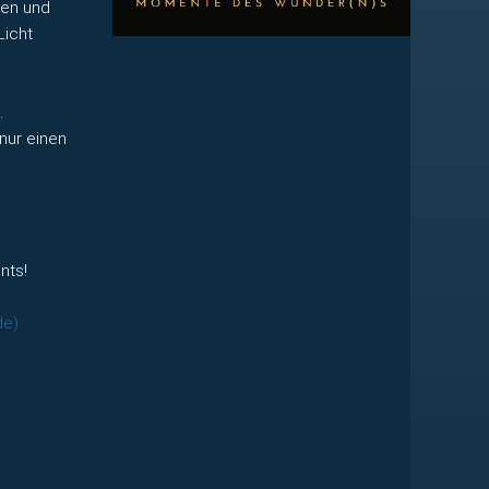
uen und
Licht
.
nur einen
nts!
de)