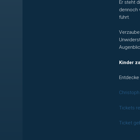
Er steht d
dennoch v
führt.
Verzauber
Unwiderst
Augenblic
Kinder za
Entdecke 
Christoph
Tickets r
Ticket ge