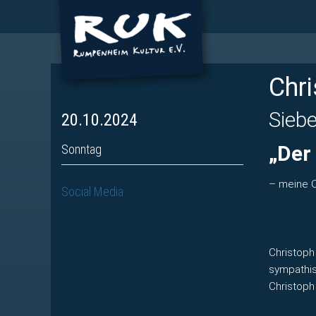
Chr
Sieb
20.10.2024
„Der
Sonntag
– meine 
Social Media
Christoph
sympathis
Christoph