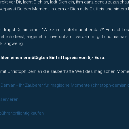
irekt vor Dir, lacht Dich an, lädt Dich ein, ihm ganz genau zuzuscha
erpasst Du den Moment, in dem er Dich aufs Glatteis und hinters 
t fragst Du hinterher: "Wie zum Teufel macht er das?" Er macht es
ehlich dreist, angenehm unverschämt, verdammt gut und niemals 
k langweilig.
hlen einen ermäßigten Eintrittspreis von 5,- Euro.
mit Christoph Demian die zauberhafte Welt des magischen Mome
 Demian - Ihr Zauberer für magische Momente (christoph-demian.
eservieren
bührenprflichtig kaufen